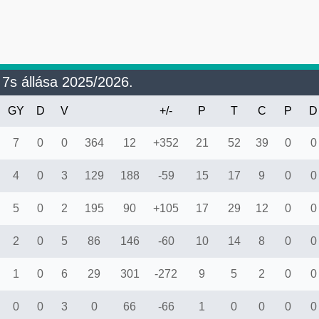
 7s állása 2025/2026.
GY
D
V
+/-
P
T
C
P
D
7
0
0
364
12
+352
21
52
39
0
0
4
0
3
129
188
-59
15
17
9
0
0
5
0
2
195
90
+105
17
29
12
0
0
2
0
5
86
146
-60
10
14
8
0
0
1
0
6
29
301
-272
9
5
2
0
0
0
0
3
0
66
-66
1
0
0
0
0