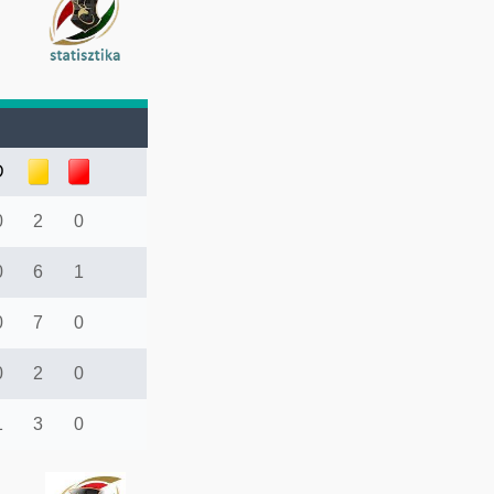
D
0
2
0
0
6
1
0
7
0
0
2
0
1
3
0