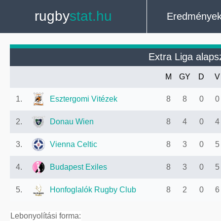
rugby
stat.hu
Eredménye
Extra Liga alap
M
GY
D
V
1.
Esztergomi Vitézek
8
8
0
0
2.
Donau Wien
8
4
0
4
3.
Vienna Celtic
8
3
0
5
4.
Budapest Exiles
8
3
0
5
5.
Honfoglalók Rugby Club
8
2
0
6
Lebonyolítási forma: