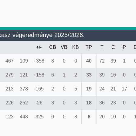
akasz végeredménye 2025/2026.
+/-
CB
VB
KB
TP
T
C
P
467
109
+358
8
0
0
40
72
39
1
279
121
+158
6
1
2
33
39
16
0
213
378
-165
2
0
5
19
24
21
17
226
252
-26
3
0
3
18
36
23
0
123
448
-325
0
0
8
8
20
10
0