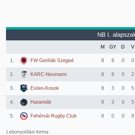
NB I. alapsz
M
GY
D
V
1.
FW Gorillák Szeged
8
8
0
0
2.
KARC-Neumann
8
6
0
2
3.
Exiles-Kosok
8
3
0
5
4.
Haramiák
8
3
0
5
5.
Fehérvár Rugby Club
8
0
0
8
Lebonyolítási forma: