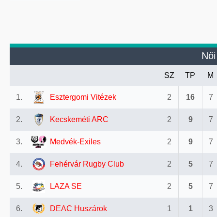
Női
SZ
TP
M
1.
Esztergomi Vitézek
2
16
7
2.
Kecskeméti ARC
2
9
7
3.
Medvék-Exiles
2
9
7
4.
Fehérvár Rugby Club
2
5
7
5.
LAZA SE
2
5
7
6.
DEAC Huszárok
1
1
3