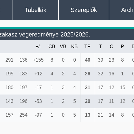
k
Tabellák
Szereplők
Arch
szakasz végeredménye 2025/2026.
+/-
CB
VB
KB
TP
T
C
P
291
136
+155
8
0
0
40
39
23
8
195
183
+12
4
2
4
26
32
16
1
180
197
-17
1
3
4
21
17
12
15
143
196
-53
1
2
5
20
17
11
12
157
254
-97
1
0
5
13
21
14
8