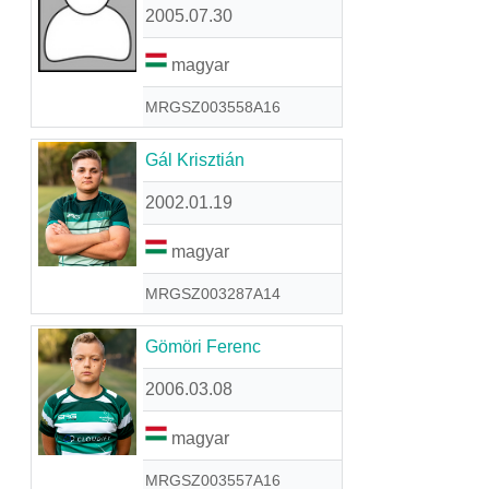
2005.07.30
magyar
MRGSZ003558A16
Gál Krisztián
2002.01.19
magyar
MRGSZ003287A14
Gömöri Ferenc
2006.03.08
magyar
MRGSZ003557A16