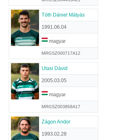
Tóth Dániel Mátyás
1991.06.04
magyar
MRGSZ000717A12
Utasi Dávid
2005.03.05
magyar
MRGSZ003858A17
Zágon Andor
1993.02.28