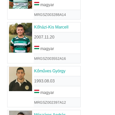
magyar
MRGSZ003288A14
Kőházi-Kis Marcell
2007.11.20
magyar
MRGSZ003552A16
Kőműves György
1993.08.03
magyar
MRGSZ002397A12
Mészáros András