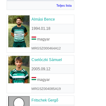
Teljes lista
Almási Bence
1994.01.18
magyar
MRGSZ000464A12
Cselóczki Sámuel
2005.09.12
magyar
MRGSZ004085A19
Fritschek Gergő