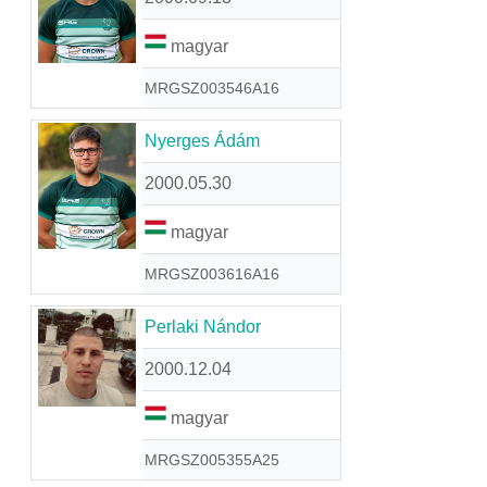
magyar
MRGSZ003546A16
Nyerges Ádám
2000.05.30
magyar
MRGSZ003616A16
Perlaki Nándor
2000.12.04
magyar
MRGSZ005355A25