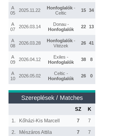
A
Honfoglalók
-
2025.11.22
15
34
05
Celtic
A
Donau -
2026.03.14
22
13
07
Honfoglalók
A
Honfoglalók
-
2026.03.28
26
41
08
Vitézek
A
Exiles -
2026.04.12
38
8
09
Honfoglalók
A
Celtic -
2026.05.02
26
0
10
Honfoglalók
Szereplések / Matches
SZ
K
1.
Kőházi-Kis Marcell
7
7
2.
Mészáros Attila
7
7