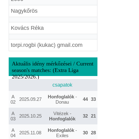
Nagykőrös
Kovács Réka
torpi.rogbi (kukac) gmail.com
Aktuális idény mérkőzései / Current
season's matches: (Extra Liga
2025/2026.)
csapatok
A
Honfoglalók
-
2025.09.27
44
33
02
Donau
A
Vitézek -
2025.10.25
32
21
03
Honfoglalók
A
Honfoglalók
-
2025.11.08
30
28
04
Exiles