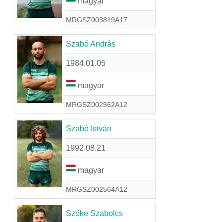
magyar
MRGSZ003819A17
Szabó András
1984.01.05
magyar
MRGSZ002562A12
Szabó István
1992.08.21
magyar
MRGSZ002564A12
Szőke Szabolcs