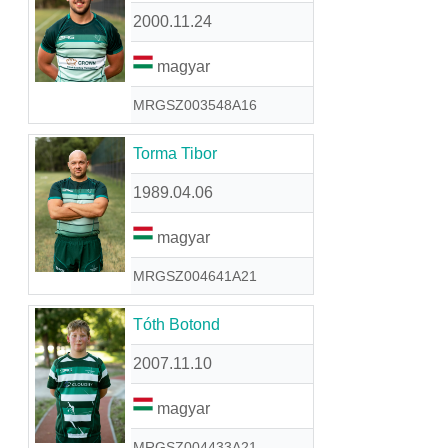
2000.11.24
magyar
MRGSZ003548A16
Torma Tibor
1989.04.06
magyar
MRGSZ004641A21
Tóth Botond
2007.11.10
magyar
MRGSZ004433A21