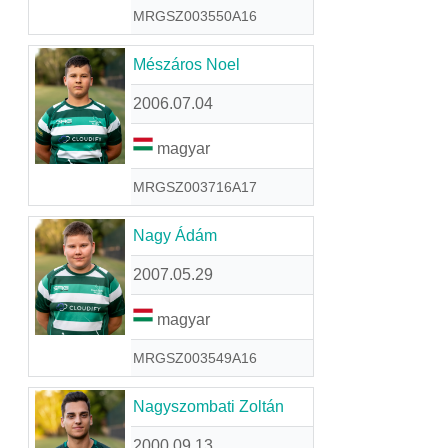
MRGSZ003550A16
Mészáros Noel
2006.07.04
magyar
MRGSZ003716A17
Nagy Ádám
2007.05.29
magyar
MRGSZ003549A16
Nagyszombati Zoltán
2000.09.13