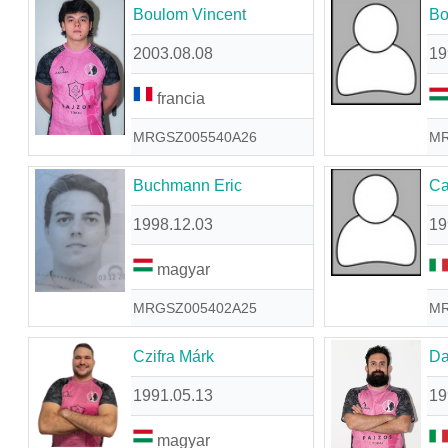
Boulom Vincent
Bo
2003.08.08
19
francia
MRGSZ005540A26
MR
Buchmann Eric
Ca
1998.12.03
19
magyar
MRGSZ005402A25
MR
Czifra Márk
Da
1991.05.13
19
magyar