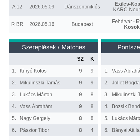
Exiles-Ko
A 12
2026.05.09
Dánszentmiklós
KARC-Neu
Fehérvár -
E
R BR
2026.05.16
Budapest
Kosok
Szereplések / Matches
Pontsze
SZ
K
1.
Kinyó Kolos
9
9
1.
Vass Ábrah
2.
Mikulinszki Tamás
9
9
2.
Jollet Bogd
3.
Lukács Márton
9
8
3.
Mikulinszki
4.
Vass Ábrahám
9
8
4.
Bozsik Ben
5.
Nagy Gergely
8
8
5.
Lukács Márt
6.
Pásztor Tibor
8
4
6.
Bányai Attila 