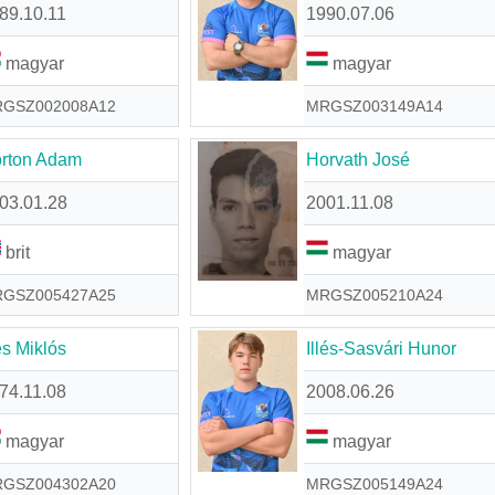
89.10.11
1990.07.06
magyar
magyar
GSZ002008A12
MRGSZ003149A14
rton Adam
Horvath José
03.01.28
2001.11.08
brit
magyar
GSZ005427A25
MRGSZ005210A24
lés Miklós
Illés-Sasvári Hunor
74.11.08
2008.06.26
magyar
magyar
GSZ004302A20
MRGSZ005149A24