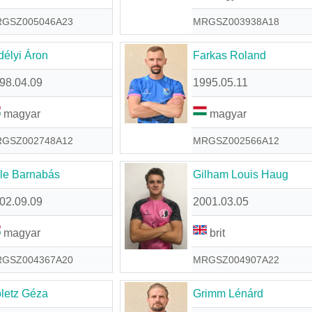
GSZ005046A23
MRGSZ003938A18
délyi Áron
Farkas Roland
98.04.09
1995.05.11
magyar
magyar
GSZ002748A12
MRGSZ002566A12
le Barnabás
Gilham Louis Haug
02.09.09
2001.03.05
magyar
brit
GSZ004367A20
MRGSZ004907A22
letz Géza
Grimm Lénárd