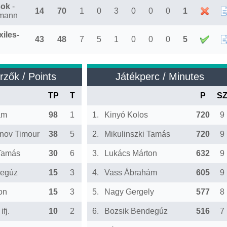
sok
-
14
70
1
0
3
0
0
0
1
mann
xiles-
43
48
7
5
1
0
0
0
5
rzők / Points
Játékperc / Minutes
TP
T
P
S
ám
98
1
1.
Kinyó Kolos
720
9
anov Timour
38
5
2.
Mikulinszki Tamás
720
9
 Tamás
30
6
3.
Lukács Márton
632
9
degúz
15
3
4.
Vass Ábrahám
605
9
on
15
3
5.
Nagy Gergely
577
8
ifj.
10
2
6.
Bozsik Bendegúz
516
7