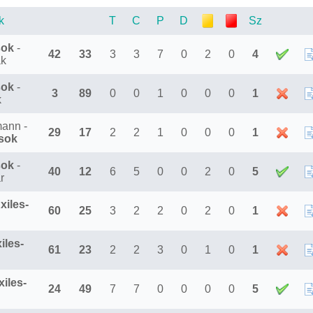
k
T
C
P
D
Sz
sok
-
42
33
3
3
7
0
2
0
4
k
sok
-
3
89
0
0
1
0
0
0
1
k
ann -
29
17
2
2
1
0
0
0
1
sok
sok
-
40
12
6
5
0
0
2
0
5
r
xiles-
60
25
3
2
2
0
2
0
1
iles-
61
23
2
2
3
0
1
0
1
xiles-
24
49
7
7
0
0
0
0
5