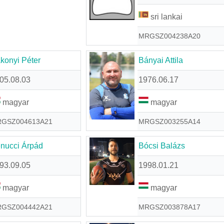
sri lankai
MRGSZ004238A20
konyi Péter
Bányai Attila
05.08.03
1976.06.17
magyar
magyar
GSZ004613A21
MRGSZ003255A14
nucci Árpád
Bócsi Balázs
93.09.05
1998.01.21
magyar
magyar
GSZ004442A21
MRGSZ003878A17