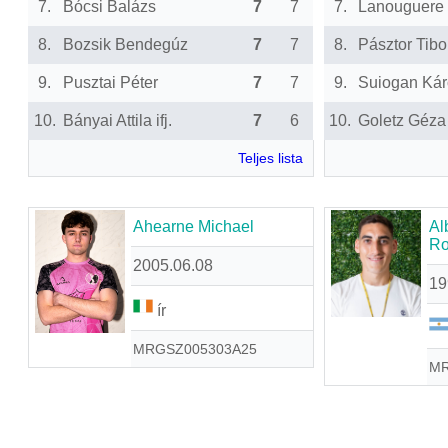
7.
Bócsi Balázs
7
7
7.
Lanouguere 
8.
Bozsik Bendegúz
7
7
8.
Pásztor Tibo
9.
Pusztai Péter
7
7
9.
Suiogan Kár
10.
Bányai Attila ifj.
7
6
10.
Goletz Géza
Teljes lista
Ahearne Michael
Al
Ro
2005.06.08
19
ír
MRGSZ005303A25
MR