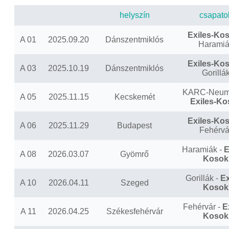
helyszín
csapato
Exiles-Ko
A 01
2025.09.20
Dánszentmiklós
Haramiá
Exiles-Ko
A 03
2025.10.19
Dánszentmiklós
Gorillá
KARC-Neum
A 05
2025.11.15
Kecskemét
Exiles-Ko
Exiles-Ko
A 06
2025.11.29
Budapest
Fehérvá
Haramiák -
E
A 08
2026.03.07
Gyömrő
Kosok
Gorillák -
Ex
A 10
2026.04.11
Szeged
Kosok
Fehérvár -
E
A 11
2026.04.25
Székesfehérvár
Kosok