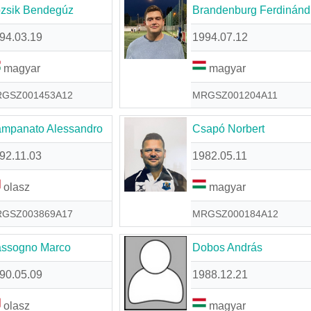
zsik Bendegúz
Brandenburg Ferdinánd
94.03.19
1994.07.12
magyar
magyar
GSZ001453A12
MRGSZ001204A11
mpanato Alessandro
Csapó Norbert
92.11.03
1982.05.11
olasz
magyar
GSZ003869A17
MRGSZ000184A12
ssogno Marco
Dobos András
90.05.09
1988.12.21
olasz
magyar