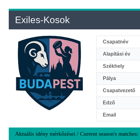
Exiles-Kosok
Csapatnév
Alapítási év
Székhely
Pálya
Csapatvezető
Edző
Email
Aktuális idény mérkőzései / Current season's matches: