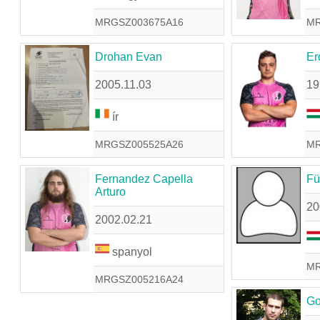
MRGSZ003675A16
MR
Drohan Evan
Er
2005.11.03
19
ír
MRGSZ005525A26
MR
Fernandez Capella
Fü
Arturo
20
2002.02.21
spanyol
MR
MRGSZ005216A24
Go