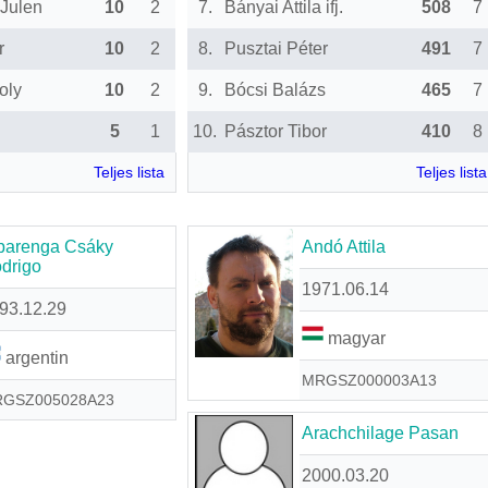
Julen
10
2
7.
Bányai Attila ifj.
508
7
r
10
2
8.
Pusztai Péter
491
7
oly
10
2
9.
Bócsi Balázs
465
7
5
1
10.
Pásztor Tibor
410
8
Teljes lista
Teljes lista
barenga Csáky
Andó Attila
drigo
1971.06.14
93.12.29
magyar
argentin
MRGSZ000003A13
GSZ005028A23
Arachchilage Pasan
2000.03.20