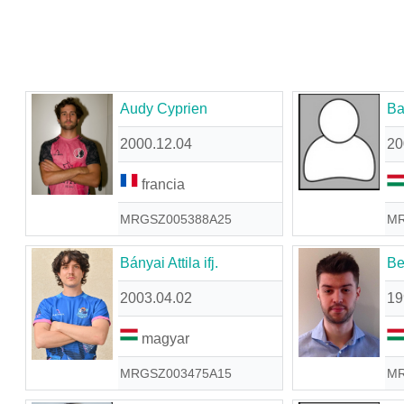
Audy Cyprien
Ba
2000.12.04
20
francia
MRGSZ005388A25
MR
Bányai Attila ifj.
Be
2003.04.02
19
magyar
MRGSZ003475A15
MR