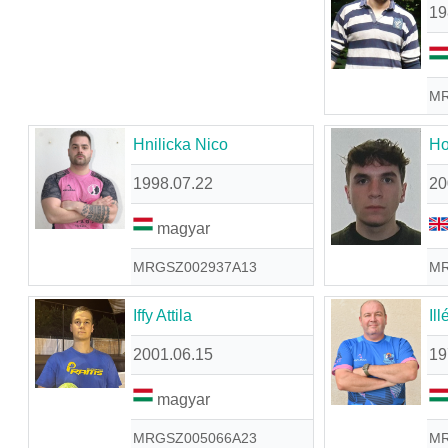
19
MR
Hnilicka Nico
Ho
1998.07.22
20
magyar
MRGSZ002937A13
MR
Iffy Attila
Il
2001.06.15
19
magyar
MRGSZ005066A23
MR