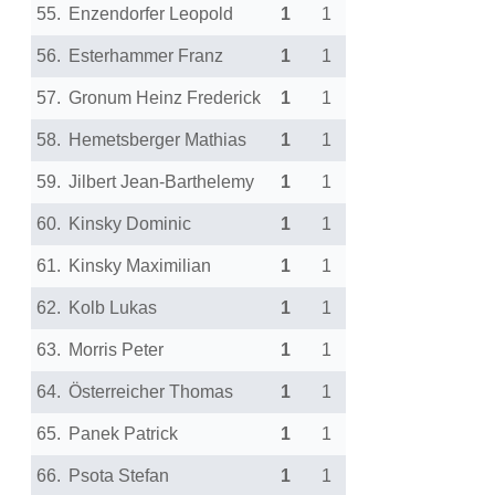
55.
Enzendorfer Leopold
1
1
56.
Esterhammer Franz
1
1
57.
Gronum Heinz Frederick
1
1
58.
Hemetsberger Mathias
1
1
59.
Jilbert Jean-Barthelemy
1
1
60.
Kinsky Dominic
1
1
61.
Kinsky Maximilian
1
1
62.
Kolb Lukas
1
1
63.
Morris Peter
1
1
64.
Österreicher Thomas
1
1
65.
Panek Patrick
1
1
66.
Psota Stefan
1
1