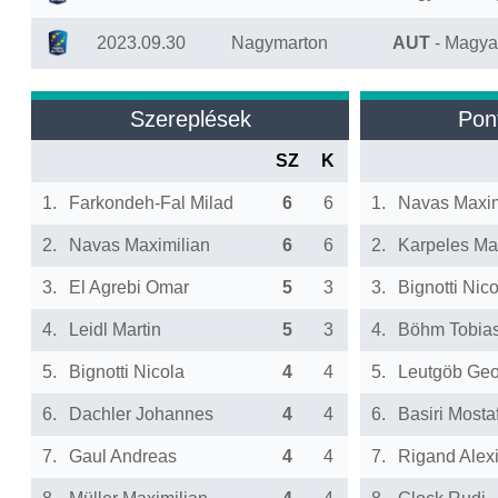
2023.09.30
Nagymarton
AUT
- Magya
Szereplések
Pon
SZ
K
1.
Farkondeh-Fal Milad
6
6
1.
Navas Maxim
2.
Navas Maximilian
6
6
2.
Karpeles Ma
3.
El Agrebi Omar
5
3
3.
Bignotti Nic
4.
Leidl Martin
5
3
4.
Böhm Tobia
5.
Bignotti Nicola
4
4
5.
Leutgöb Geo
6.
Dachler Johannes
4
4
6.
Basiri Mosta
7.
Gaul Andreas
4
4
7.
Rigand Alex