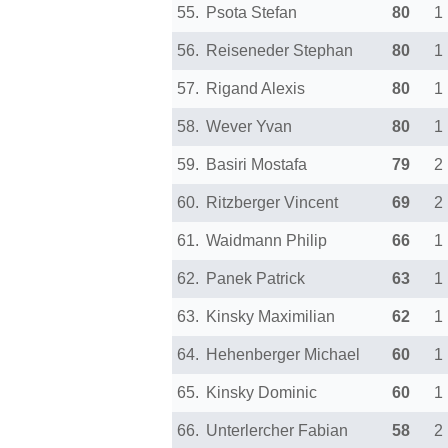
55.
Psota Stefan
80
1
56.
Reiseneder Stephan
80
1
57.
Rigand Alexis
80
1
58.
Wever Yvan
80
1
59.
Basiri Mostafa
79
2
60.
Ritzberger Vincent
69
2
61.
Waidmann Philip
66
1
62.
Panek Patrick
63
1
63.
Kinsky Maximilian
62
1
64.
Hehenberger Michael
60
1
65.
Kinsky Dominic
60
1
66.
Unterlercher Fabian
58
2