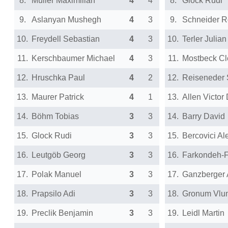
8.
Müller Maximilian
4
4
8.
Glock Rudi
9.
Aslanyan Mushegh
4
3
9.
Schneider R
10.
Freydell Sebastian
4
3
10.
Terler Julian
11.
Kerschbaumer Michael
4
3
11.
Mostbeck C
12.
Hruschka Paul
4
2
12.
Reiseneder 
13.
Maurer Patrick
4
1
13.
Allen Victor 
14.
Böhm Tobias
3
3
14.
Barry David
15.
Glock Rudi
3
3
15.
Bercovici Al
16.
Leutgöb Georg
3
3
16.
Farkondeh-F
17.
Polak Manuel
3
3
17.
Ganzberger 
18.
Prapsilo Adi
3
3
18.
Gronum Vlum
19.
Preclik Benjamin
3
3
19.
Leidl Martin