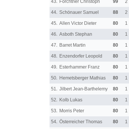
43.
Forchtner Christoph
99
2
44.
Schönauer Samuel
88
2
45.
Allen Victor Dieter
80
1
46.
Asboth Stephan
80
1
47.
Barret Martin
80
1
48.
Enzendorfer Leopold
80
1
49.
Esterhammer Franz
80
1
50.
Hemetsberger Mathias
80
1
51.
Jilbert Jean-Barthelemy
80
1
52.
Kolb Lukas
80
1
53.
Morris Peter
80
1
54.
Österreicher Thomas
80
1