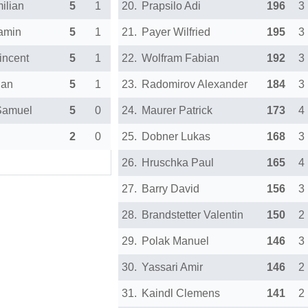
ilian
5
1
20.
Prapsilo Adi
196
3
jamin
5
1
21.
Payer Wilfried
195
3
incent
5
1
22.
Wolfram Fabian
192
3
ian
5
1
23.
Radomirov Alexander
184
3
Samuel
5
0
24.
Maurer Patrick
173
4
2
0
25.
Dobner Lukas
168
3
26.
Hruschka Paul
165
4
27.
Barry David
156
3
28.
Brandstetter Valentin
150
2
29.
Polak Manuel
146
3
30.
Yassari Amir
146
2
31.
Kaindl Clemens
141
2