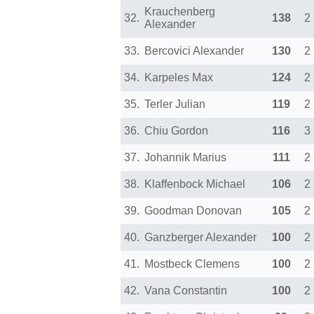
Krauchenberg
32.
138
2
Alexander
33.
Bercovici Alexander
130
2
34.
Karpeles Max
124
2
35.
Terler Julian
119
2
36.
Chiu Gordon
116
3
37.
Johannik Marius
111
2
38.
Klaffenbock Michael
106
2
39.
Goodman Donovan
105
2
40.
Ganzberger Alexander
100
2
41.
Mostbeck Clemens
100
2
42.
Vana Constantin
100
2