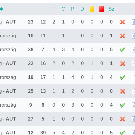
ok
T
C
P
D
Sz
g -
AUT
23
12
2
1
0
0
0
0
0
rország
10
11
1
1
1
0
0
0
1
rország
38
7
4
3
4
0
0
0
5
g -
AUT
22
16
2
0
2
0
1
0
1
rország
19
17
1
1
4
0
1
0
4
g -
AUT
25
13
1
1
2
0
0
0
0
rország
9
6
0
0
3
0
0
0
4
g -
AUT
27
5
1
0
0
0
0
0
0
g -
AUT
12
39
5
4
2
0
0
0
5