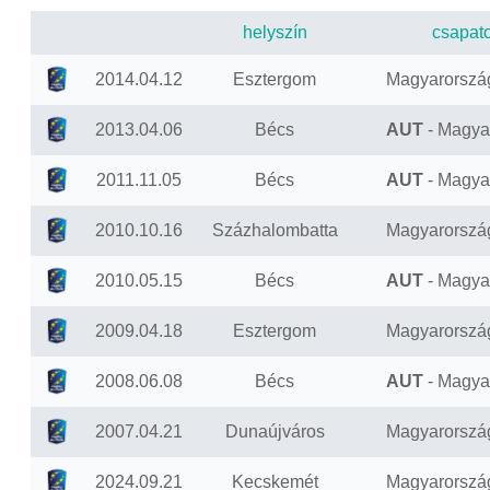
helyszín
csapat
2014.04.12
Esztergom
Magyarorszá
2013.04.06
Bécs
AUT
- Magya
2011.11.05
Bécs
AUT
- Magya
2010.10.16
Százhalombatta
Magyarorszá
2010.05.15
Bécs
AUT
- Magya
2009.04.18
Esztergom
Magyarorszá
2008.06.08
Bécs
AUT
- Magya
2007.04.21
Dunaújváros
Magyarorszá
2024.09.21
Kecskemét
Magyarorszá