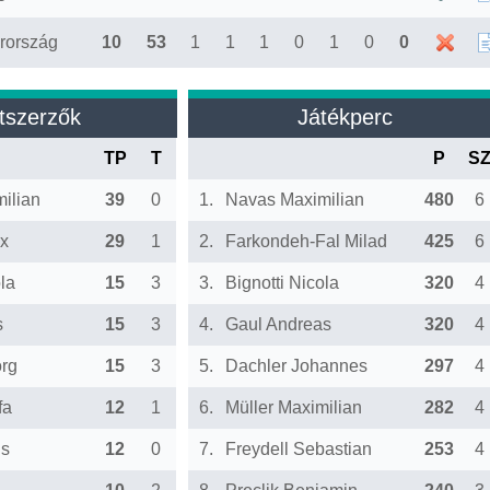
rország
10
53
1
1
1
0
1
0
0
tszerzők
Játékperc
TP
T
P
S
ilian
39
0
1.
Navas Maximilian
480
6
x
29
1
2.
Farkondeh-Fal Milad
425
6
ola
15
3
3.
Bignotti Nicola
320
4
s
15
3
4.
Gaul Andreas
320
4
rg
15
3
5.
Dachler Johannes
297
4
fa
12
1
6.
Müller Maximilian
282
4
is
12
0
7.
Freydell Sebastian
253
4