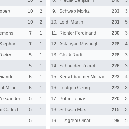
10
2
8.
Preclik Benjamin
240
3
obert
10
2
9.
Schwab Moritz
233
3
10
2
10.
Leidl Martin
231
5
lemens
7
1
11.
Richter Ferdinand
230
3
Stephan
7
1
12.
Aslanyan Mushegh
228
4
Dieter
5
1
13.
Glock Rudi
228
3
5
1
14.
Schneider Robert
226
3
exander
5
1
15.
Kerschbaumer Michael
223
4
al Milad
5
1
16.
Leutgöb Georg
223
3
Alexander
5
1
17.
Böhm Tobias
220
3
 Carlrich
5
1
18.
Schwab Max
215
3
5
1
19.
El Agrebi Omar
199
5