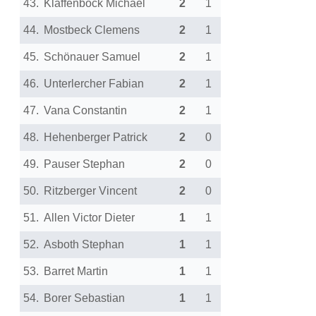
43.
Klaffenbock Michael
2
1
44.
Mostbeck Clemens
2
1
45.
Schönauer Samuel
2
1
46.
Unterlercher Fabian
2
1
47.
Vana Constantin
2
1
48.
Hehenberger Patrick
2
0
49.
Pauser Stephan
2
0
50.
Ritzberger Vincent
2
0
51.
Allen Victor Dieter
1
1
52.
Asboth Stephan
1
1
53.
Barret Martin
1
1
54.
Borer Sebastian
1
1