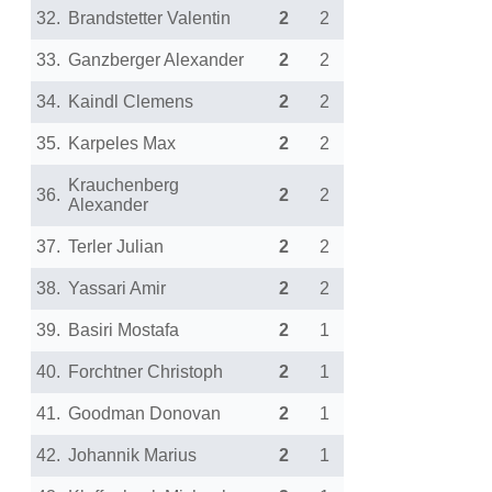
32.
Brandstetter Valentin
2
2
33.
Ganzberger Alexander
2
2
34.
Kaindl Clemens
2
2
35.
Karpeles Max
2
2
Krauchenberg
36.
2
2
Alexander
37.
Terler Julian
2
2
38.
Yassari Amir
2
2
39.
Basiri Mostafa
2
1
40.
Forchtner Christoph
2
1
41.
Goodman Donovan
2
1
42.
Johannik Marius
2
1