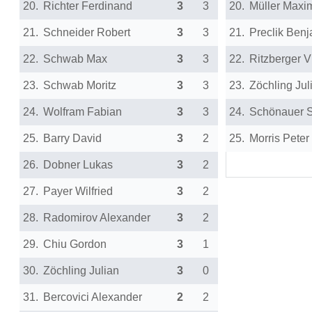
20.
Richter Ferdinand
3
3
20.
Müller Maxim
21.
Schneider Robert
3
3
21.
Preclik Ben
22.
Schwab Max
3
3
22.
Ritzberger V
23.
Schwab Moritz
3
3
23.
Zöchling Jul
24.
Wolfram Fabian
3
3
24.
Schönauer 
25.
Barry David
3
2
25.
Morris Peter
26.
Dobner Lukas
3
2
27.
Payer Wilfried
3
2
28.
Radomirov Alexander
3
2
29.
Chiu Gordon
3
1
30.
Zöchling Julian
3
0
31.
Bercovici Alexander
2
2