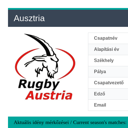
Ausztria
Csapatnév
Alapítási év
Székhely
Pálya
Csapatvezető
Edző
Email
Aktuális idény mérkőzései / Current season's matche