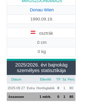
MRGSZDON044A25
Donau Wien
1990.09.19.
osztrák
0 cm
0 kg
2025/2026. évi bajnokág
személyes statisztikája
Dátum
Ellenfél
TP
Sz
Perc
2025.09.27
Extra
Honfoglalók
0
1
80
összesen
1 mérk.
0
1
80