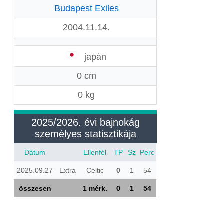
Budapest Exiles
2004.11.14.
japán
0 cm
0 kg
2025/2026. évi bajnokág
személyes statisztikája
Dátum
Ellenfél
TP
Sz
Perc
2025.09.27
Extra
Celtic
0
1
54
összesen
1 mérk.
0
1
54