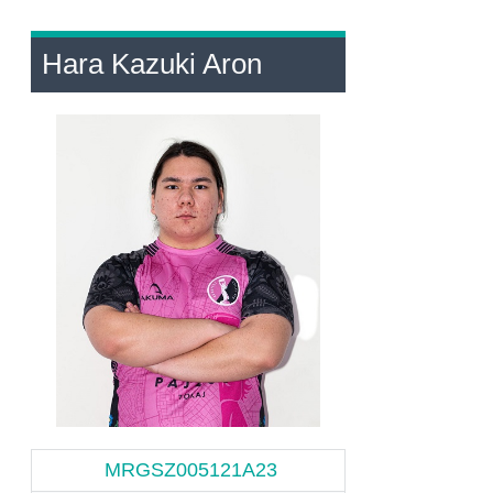
Hara Kazuki Aron
MRGSZ005121A23