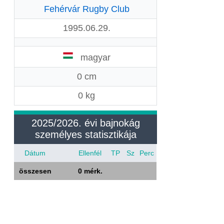
Fehérvár Rugby Club
1995.06.29.
magyar
0 cm
0 kg
2025/2026. évi bajnokág
személyes statisztikája
Dátum
Ellenfél
TP
Sz
Perc
összesen
0 mérk.