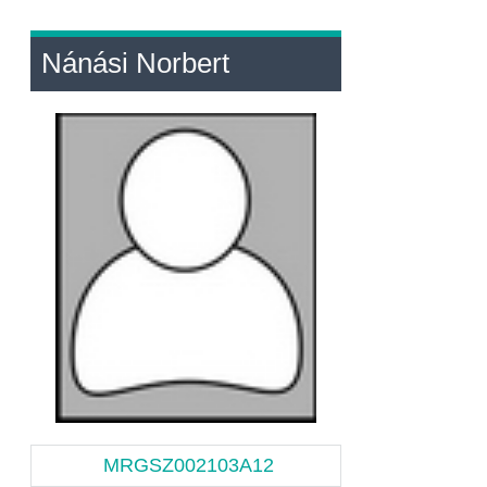
Nánási Norbert
MRGSZ002103A12