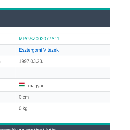
MRGSZ002077A11
Esztergomi Vitézek
m
1997.03.23.
g
magyar
0 cm
0 kg