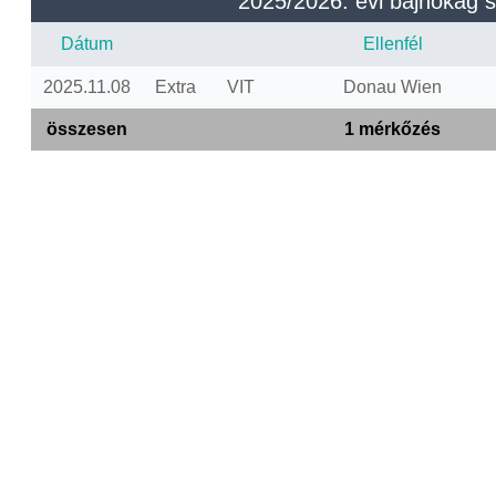
2025/2026. évi bajnokág s
Dátum
Ellenfél
2025.11.08
Extra
VIT
Donau Wien
összesen
1 mérkőzés