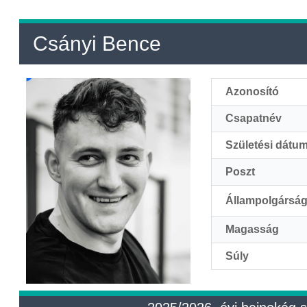
Csányi Bence
Azonosító
Csapatnév
Születési dátu
Poszt
Állampolgársá
Magasság
Súly