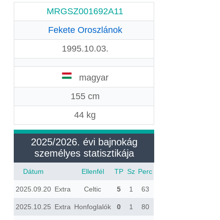
MRGSZ001692A11
Fekete Oroszlánok
1995.10.03.
magyar
155 cm
44 kg
2025/2026. évi bajnokág
személyes statisztikája
Dátum
Ellenfél
TP
Sz
Perc
2025.09.20
Extra
Celtic
5
1
63
2025.10.25
Extra
Honfoglalók
0
1
80