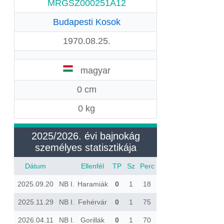
MRGSZ000251A12
Budapesti Kosok
1970.08.25.
magyar
0 cm
0 kg
2025/2026. évi bajnokág
személyes statisztikája
Dátum
Ellenfél
TP
Sz
Perc
2025.09.20
NB I.
Haramiák
0
1
18
2025.11.29
NB I.
Fehérvár
0
1
75
2026.04.11
NB I.
Gorillák
0
1
70