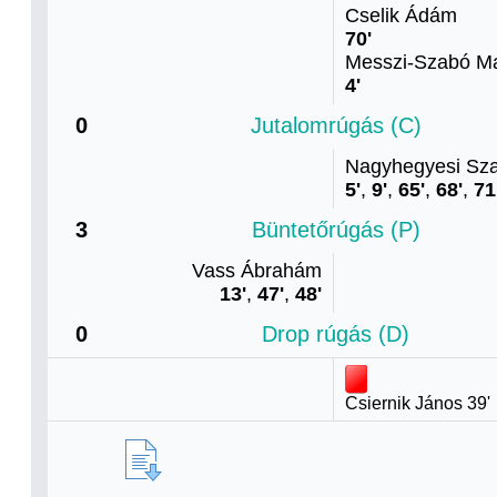
Cselik Ádám
70'
Messzi-Szabó Ma
4'
0
Jutalomrúgás (C)
Nagyhegyesi Sza
5'
,
9'
,
65'
,
68'
,
71
3
Büntetőrúgás (P)
Vass Ábrahám
13'
,
47'
,
48'
0
Drop rúgás (D)
Csiernik János 39'