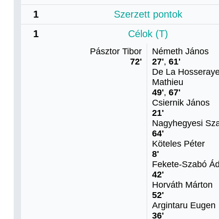
1
Szerzett pontok
1
Célok (T)
Pásztor Tibor
Németh János
72'
27'
,
61'
De La Hosseray
Mathieu
49'
,
67'
Csiernik János
21'
Nagyhegyesi Sza
64'
Köteles Péter
8'
Fekete-Szabó Á
42'
Horváth Márton
52'
Argintaru Eugen
36'