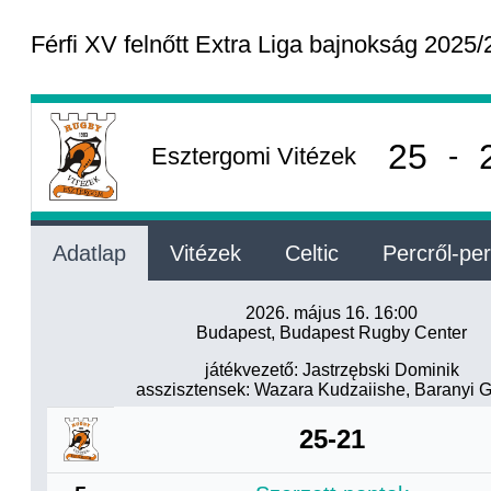
Férfi XV felnőtt Extra Liga bajnokság 2025/
25
-
Esztergomi Vitézek
Adatlap
Vitézek
Celtic
Percről-pe
2026. május 16. 16:00
Budapest, Budapest Rugby Center
játékvezető: Jastrzębski Dominik
asszisztensek: Wazara Kudzaiishe, Baranyi 
25-21