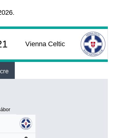
2026.
21
Vienna Celtic
rcre
Gábor