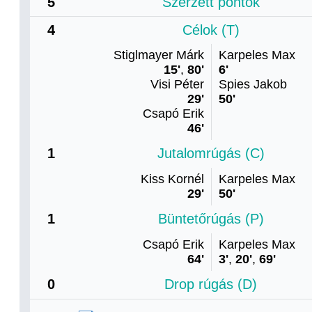
5
Szerzett pontok
4
Célok (T)
Stiglmayer Márk
Karpeles Max
15'
,
80'
6'
Visi Péter
Spies Jakob
29'
50'
Csapó Erik
46'
1
Jutalomrúgás (C)
Kiss Kornél
Karpeles Max
29'
50'
1
Büntetőrúgás (P)
Csapó Erik
Karpeles Max
64'
3'
,
20'
,
69'
0
Drop rúgás (D)