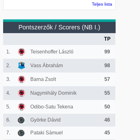
Teljes lista
Pontszerzők / Scorers (NB I.)
TP
1.
Teisenhoffer László
99
2.
Vass Ábrahám
98
3.
Barna Zsolt
57
4.
Nagymihály Dominik
55
5.
Odibo-Satu Tekena
50
6.
Györke Dávid
46
7.
Pataki Sámuel
45