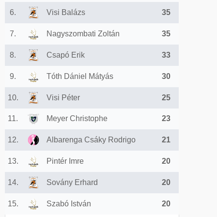
6.
Visi Balázs
35
7.
Nagyszombati Zoltán
35
8.
Csapó Erik
33
9.
Tóth Dániel Mátyás
30
10.
Visi Péter
25
11.
Meyer Christophe
23
12.
Albarenga Csáky Rodrigo
21
13.
Pintér Imre
20
14.
Sovány Erhard
20
15.
Szabó István
20