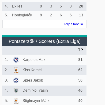
4.
Exiles
8
3
5
8
20
5.
Honfoglalók
8
2
6
6
13
Teljes tabella
Pontszerzők / Scorers (Extra Liga)
TP
1.
Karpeles Max
81
2.
Kiss Kornél
62
3.
Spies Jakob
50
4.
Demirkol Yasin
40
5.
Stiglmayer Márk
40