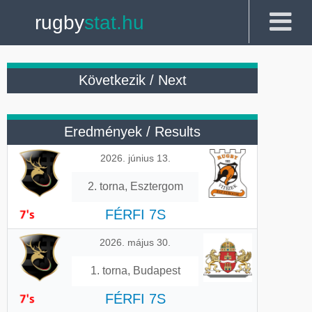
rugby
stat.hu
Következik / Next
Eredmények / Results
2026. június 13.
2. torna, Esztergom
FÉRFI 7S
2026. május 30.
1. torna, Budapest
FÉRFI 7S